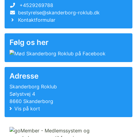
+4529269788
bestyrelse@skanderborg-roklub.dk
Kontaktformular
Følg os her
Adresse
Skanderborg Roklub
Sølystvej 4
8660 Skanderborg
Vis på kort