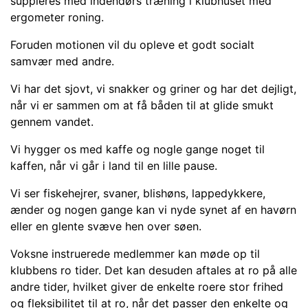
suppleres med indendørs træning i klubhuset med
ergometer roning.
Foruden motionen vil du opleve et godt socialt
samvær med andre.
Vi har det sjovt, vi snakker og griner og har det dejligt,
når vi er sammen om at få båden til at glide smukt
gennem vandet.
Vi hygger os med kaffe og nogle gange noget til
kaffen, når vi går i land til en lille pause.
Vi ser fiskehejrer, svaner, blishøns, lappedykkere,
ænder og nogen gange kan vi nyde synet af en havørn
eller en glente svæve hen over søen.
Voksne instruerede medlemmer kan møde op til
klubbens ro tider.
Det kan desuden aftales
at ro på alle
andre tider, hvilket giver de enkelte roere stor frihed
og fleksibilitet
til
at ro, når det passer den enkelte og