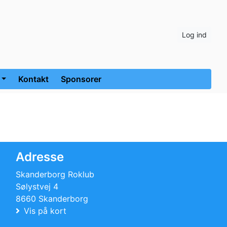
Log ind
Kontakt
Sponsorer
Adresse
Skanderborg Roklub
Sølystvej 4
8660 Skanderborg
Vis på kort