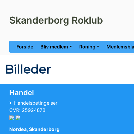
Skanderborg Roklub
Forside
Bliv medlem
Roning
Medlemsbla
Billeder
Handel
Handelsbetingelser
CVR: 25924878
Nordea, Skanderborg