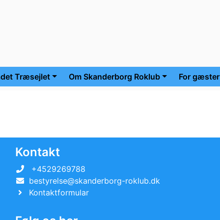
det Træsejlet
Om Skanderborg Roklub
For gæster
Kontakt
+4529269788
bestyrelse@skanderborg-roklub.dk
Kontaktformular