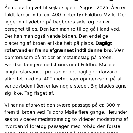
Åen blev frigivet til sejlads igen i August 2025. Åen er
fuldt farbar indtil ca. 400 meter før Fuldbro Mølle. Der
ligger en flydebro på bagbords side, og den er
beregnet til os. Den kan man ro til og gå i land ved.
Der kan man også vende båden. Den endelige
placering af broen er ikke helt på plads.
Dagligt
rofarvand er fra nu afgrænset indtil denne bro
. Vær
opmærksom på at der er metalbeslag på broen.
Færdsel længere nedstrøms mod Fuldbro Mølle er
langtursfarvand. I praksis er det daglige rofarvand
afkortet med ca. 400 meter. Vær opmærksom på at
vanddybden i åen er lav nogle steder. Big blades egner
sig ikke. Tag flaget af.
Vi har nu afprøvet den svære passage på ca 300 m
frem til broen ved Fuldbro Mølle flere gange. Herunder
ses to videoer medstrøms og to videoer modstrøms af
hvordan vi foretog passagen med robåd den første