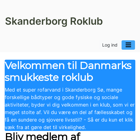
Skanderborg Roklub
Log ind
Velkommen til Danmarks
smukkeste roklub
Med et super rofarvand i Skanderborg Sø, mange
forskellige bådtyper og gode fysiske og sociale
aktiviteter, byder vi dig velkommen i en klub, som vi er
meget stolte af. Vil du være en del af fællesskabet og
få en sundere og sjovere livsstil? - Så er du kun et klik
væk fra at gøre det til virkelighed.
Bliv medlem af