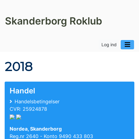
Skanderborg Roklub
Log ind
2018
Handel
Handelsbetingelser
CVR: 25924878
Nordea, Skanderborg
Reg.nr 2640 - Konto 9490 433 803